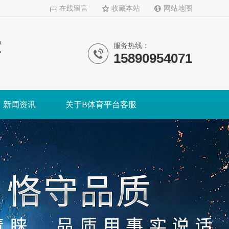
在线留言
收藏本站
网站地图
家
服务热线：
15890954071
新闻资讯
关于B体育平台客服