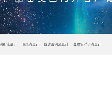
涡街流量计
明渠流量计
旋进漩涡流量计
金属管浮子流量计