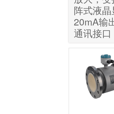
阵式液晶
20mA
通讯接口