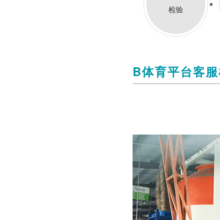
检验
B体育平台客服