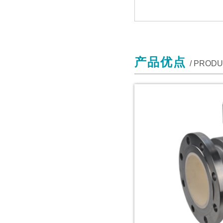
产品优点
/ PROD