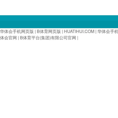
华体会手机网页版
|
B体育网页版
|
HUATIHUI.COM
|
华体会手
体会官网
|
B体育平台(集团)有限公司官网
|