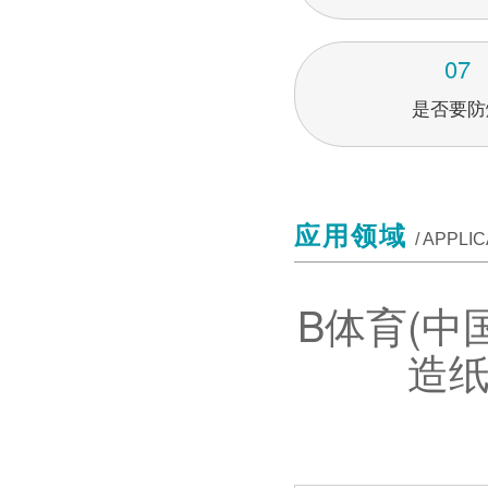
07
是否要防
应用领域
/ APPLI
B体育(
造