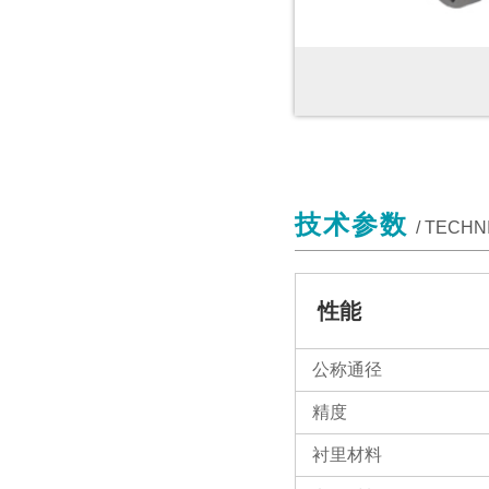
技术参数
/ TECH
性能
公称通径
精度
衬里材料