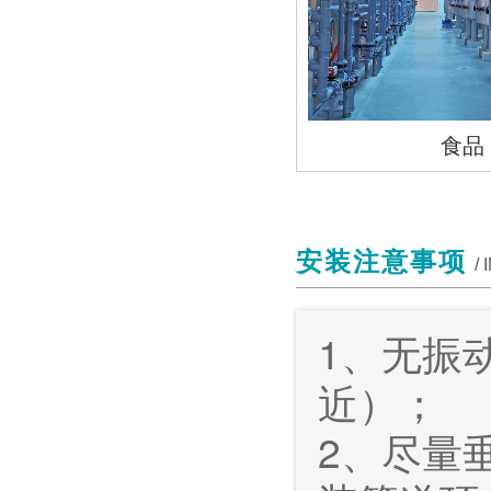
食品
安装注意事项
/
1、无振
近）；
2、尽量