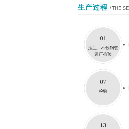
生产过程
/ THE S
01
法兰、不锈钢管
进厂检验
07
检验
13