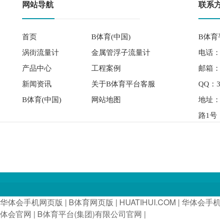
网站导航
联系
首页
B体育(中国)
B体育
涡街流量计
金属管浮子流量计
电话： 
产品中心
工程案例
邮箱：qi
新闻资讯
关于B体育平台客服
QQ：3
B体育(中国)
网站地图
地址
路1号
华体会手机网页版
|
B体育网页版
|
HUATIHUI.COM
|
华体会手
体会官网
|
B体育平台(集团)有限公司官网
|